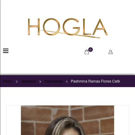
0
>
>
>
Inicio
Bisuteria
Pashminas
Pashmina Ramas Flores Café