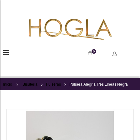
0
>
>
>
Inicio
Bisuteria
Pulseras
Pulsera Alegría Tres Líneas Negra