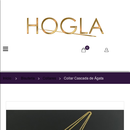
0
>
>
>
Inicio
Bisuteria
Collares
Collar Cascada de Ágata