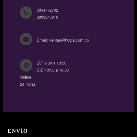
3054772702
3003047916
Email:
ventas@hogla.com.co
L-V 9:30 a 18:30
S-D 10:30 a 19:00
Online
24 Horas
ENVÍO