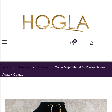
0
>
>
>
Inicio
Bisuteria
Collares
Collar Mujer Medallón Piedra Natural
Ágata y Cuarzo